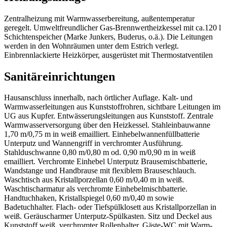
Zentralheizung mit Warmwasserbereitung, außentemperatur
geregelt. Umweltfreundlicher Gas-Brennwertheizkessel mit ca.120 l
Schichtenspeicher (Marke Junkers, Buderus, o.ä.). Die Leitungen
werden in den Wohnräumen unter dem Estrich verlegt.
Einbrennlackierte Heizkörper, ausgerüstet mit Thermostatventilen
Sanitäreinrichtungen
Hausanschluss innerhalb, nach örtlicher Auflage. Kalt- und
Warmwasserleitungen aus Kunststoffrohren, sichtbare Leitungen im
UG aus Kupfer. Entwässerungsleitungen aus Kunststoff. Zentrale
Warmwasserversorgung über den Heizkessel. Stahleinbauwanne
1,70 m/0,75 m in weiß emailliert. Einhebelwannenfüllbatterie
Unterputz und Wannengriff in verchromter Ausführung.
Stahlduschwanne 0,80 m/0,80 m od. 0,90 m/0,90 m in weiß
emailliert. Verchromte Einhebel Unterputz Brausemischbatterie,
Wandstange und Handbrause mit flexiblem Brauseschlauch.
Waschtisch aus Kristallporzellan 0,60 m/0,40 m in weiß.
Waschtischarmatur als verchromte Einhebelmischbatterie.
Handtuchhaken, Kristallspiegel 0,60 m/0,40 m sowie
Badetuchhalter. Flach- oder Tiefspülklosett aus Kristallporzellan in
weiß. Geräuscharmer Unterputz-Spülkasten. Sitz und Deckel aus
Kunststoff weiß, verchromter Rollenhalter. Gäste-WC mit Warm-